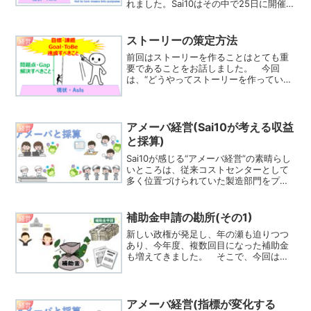
れました。Sai10はその中で25日に開催さ
れたライプニッツ代表取締役である山口
周氏の“IT競争優位を築くために“の30分
の講演を拝聴する機会を得ました。...
ストーリーの策定方法
経営
前回はストーリーを作ることはとても重
要であることをお話しました。 今回
は、“どうやってストーリーを作っていけ
ば良いか”についていくつか例を上げて示
してみますSai10は、How to ものは、あ
まり好きではないのですが、お作法のよ
うに、最低...
アメーバ経営(Sai10が考える収益
経営
と採算)
Sai10が感じる“アメーバ経営”の素晴らし
いところは、従来コストセンターとして
多く位置づけられていた製造部門をプロ
フィットセンターとして利益の源泉であ
る、という意識を持たせよう、というと
ころにあると思います。そして、この部
補助金申請の勘所(その1)
経営
門のプロフィット...
新しい政権が発足し、年の瀬も迫りつつ
あり、今年度、複数回目になった補助金
も増えてきました。 そこで、今回は補
助金を申請し、採択されるためにはどの
ような視点に着目すれば良いのかを記述
してみたいと思います。以前も補助金申
請についてコメントしたこ...
アメーバ経営(指標が変化する
経営