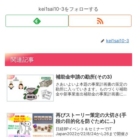
kei1sai10-3をフォローする
kei1sai10-3
関連記事
補助金申請の勘所(その3)
経営
さあいよいよ本題の事業計画書の策定の
勘所に入っていきます。ものづくり補助
金や新事業進出補助金の事業計画書には
それぞれテンプレートがついていてどん
な内容を記述するのかガイドがあるの
で、それは十分に参考にすることが大前
提にあります。ものづくり補...
再びストーリー策定の大切さ(手
経営
段の目的化を防ぐために…)
日経BPイベント＆セミナーでIT
Japan2022が22/8/24から26まで開催さ