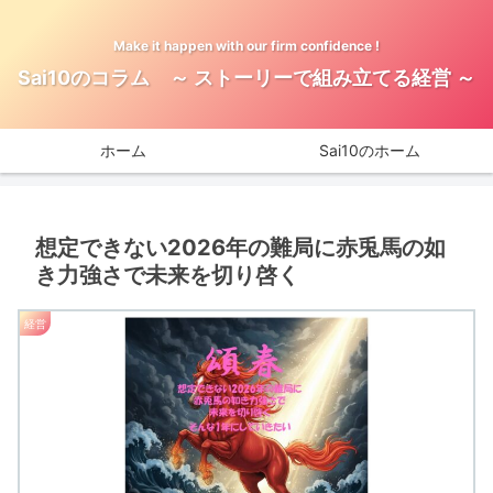
Make it happen with our firm confidence !
Sai10のコラム ～ ストーリーで組み立てる経営 ～
ホーム
Sai10のホーム
想定できない2026年の難局に赤兎馬の如
き力強さで未来を切り啓く
経営