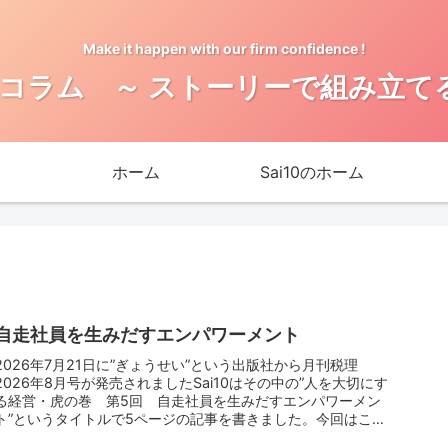
Make it happen with our firm confidence !
0のコラム ～ ストーリーで組み立て
ホーム
Sai10のホーム
自走社員を生みだすエンパワーメント
2026年7月21日に”ぎょうせい”という出版社から月刊税理
2026年8月号が発売されましたSai10はその中の”人を大切にす
る経営・虎の巻 第5回 自走社員を生みだすエンパワーメン
ト”というタイトルで5ページの記事を書きました。今回はこ
の...