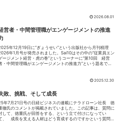
2026.08.01
経営者・中間管理職がエンゲージメントの推進
力
2025年12月19日に“ぎょうせい”という出版社から月刊税理
2026年1月号が発売されました。Sai10はその中の“従業員エン
ゲージメント経営・虎の巻”というコーナーに“第10回 経営
者・中間管理職がエンゲージメントの推進力”という題名で...
2025.12.30
失敗、挑戦、そして成長
25年7月21日号の日経ビジネスの連載にテラドローン社長 徳
重徹氏のコメントが掲載されていました。この記事は、質問に
対して、徳重氏が回答をする、という立て付けになってい
て、 成長を支える人材はどう育成するのですかという質問対
して、徳重氏は、...